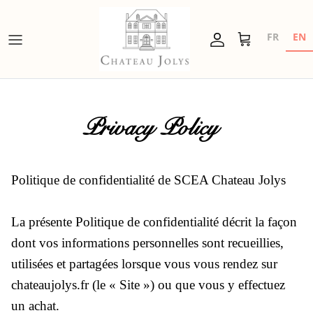
Skip
to
FR
EN
content
Visites & Dégustations
Notre Équipe
Contact et Situation
Privacy Policy
Où trouver nos vins à l'étranger
Blog
Politique de confidentialité de SCEA Chateau Jolys
L'histoire de Château Jolys
La présente Politique de confidentialité décrit la façon
dont vos informations personnelles sont recueillies,
utilisées et partagées lorsque vous vous rendez sur
chateaujolys.fr (le « Site ») ou que vous y effectuez
Sec
un achat.